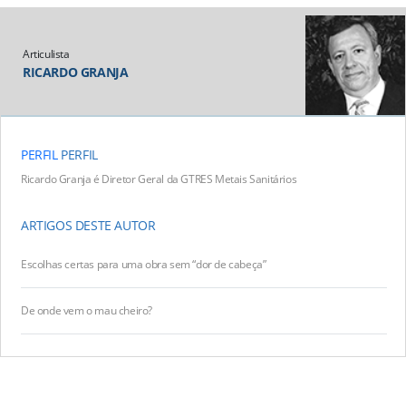
Articulista
RICARDO GRANJA
PERFIL
PERFIL
Ricardo Granja é Diretor Geral da GTRES Metais Sanitários
ARTIGOS DESTE AUTOR
Escolhas certas para uma obra sem “dor de cabeça”
De onde vem o mau cheiro?