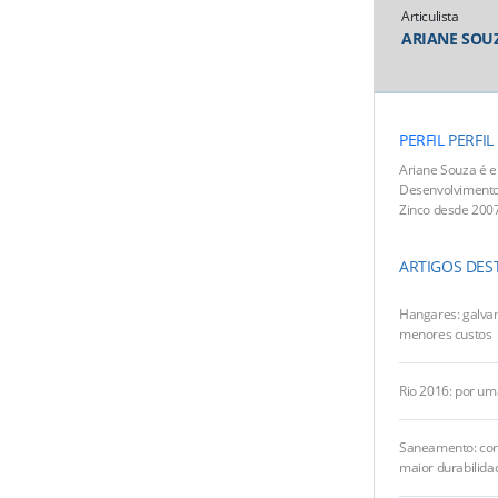
Articulista
ARIANE SOU
PERFIL
PERFIL
Ariane Souza é 
Desenvolvimento
Zinco desde 2007
ARTIGOS DES
Hangares: galvan
menores custos
Rio 2016: por um
Saneamento: con
maior durabilida