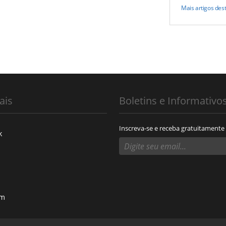
Mais artigos des
ais
Boletins e Informativo
Inscreva-se e receba gratuitamente
k
am