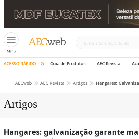
Busque
Menu
cimento,
»
tinta,
ACESSO RÁPIDO
Guia de Produtos
AEC Revista
Ac
etc
AECweb
AEC Revista
Artigos
Hangares: Galvaniz
Artigos
Hangares: galvanização garante mai