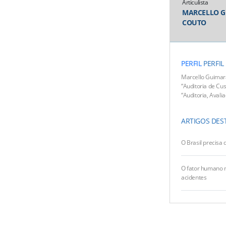
Articulista
MARCELLO 
COUTO
PERFIL
PERFIL
Marcello Guimarã
“Auditoria de Cus
“Auditoria, Avalia
ARTIGOS DES
O Brasil precisa 
O fator humano n
acidentes