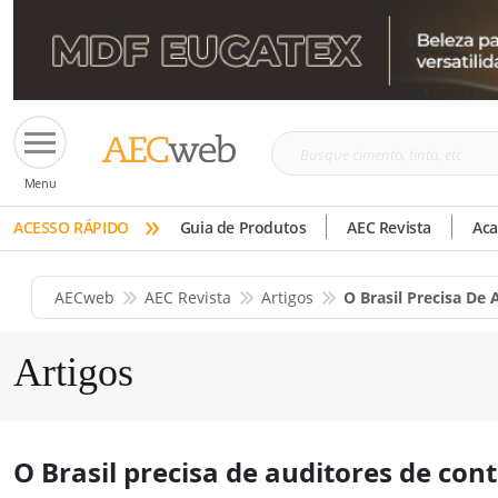
Busque
Menu
cimento,
»
tinta,
ACESSO RÁPIDO
Guia de Produtos
AEC Revista
Ac
etc
AECweb
AEC Revista
Artigos
O Brasil Precisa De
Artigos
O Brasil precisa de auditores de con