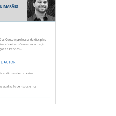
GUIMARÃES
es Couto é professor da disciplina
tos - Contratos” na especialização
ções e Perícias...
TE AUTOR
de auditores de contratos
a avaliação de riscos e nos