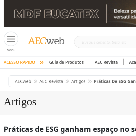
Busque
Menu
cimento,
»
tinta,
ACESSO RÁPIDO
Guia de Produtos
AEC Revista
Ac
etc
AECweb
AEC Revista
Artigos
Práticas De ESG Ga
Artigos
Práticas de ESG ganham espaço no s