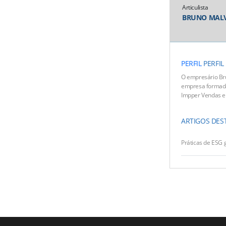
Articulista
BRUNO MALV
PERFIL
PERFIL
O empresário Br
empresa formad
Impper Vendas e
ARTIGOS DES
Práticas de ESG 