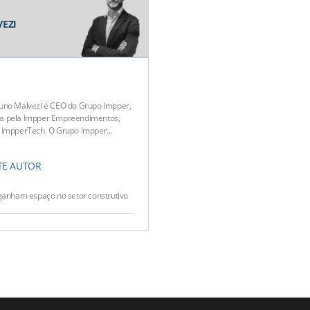
EZI
uno Malvezi é CEO do Grupo Impper,
a pela Impper Empreendimentos,
 ImpperTech. O Grupo Impper...
TE AUTOR
ganham espaço no setor construtivo