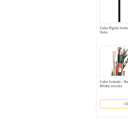
Cabo Rígido Isol
Volts
Cabo Isolado – B
Média tensão
V