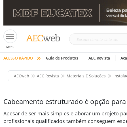
Busque
Menu
cimento,
»
tinta,
ACESSO RÁPIDO
Guia de Produtos
AEC Revista
Ac
etc
AECweb
AEC Revista
Materiais E Soluções
Instala
Cabeamento estruturado é opção para di
Apesar de ser mais simples elaborar um projeto p
profissionais qualificados também conseguem espe