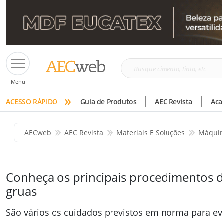
Busque
Menu
cimento,
»
tinta,
ACESSO RÁPIDO
Guia de Produtos
AEC Revista
Ac
etc
AECweb
AEC Revista
Materiais E Soluções
Máquin
Conheça os principais procedimentos 
gruas
São vários os cuidados previstos em norma para evi