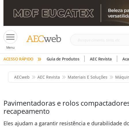
Busque
Menu
cimento,
»
tinta,
ACESSO RÁPIDO
Guia de Produtos
AEC Revista
Ac
etc
AECweb
AEC Revista
Materiais E Soluções
Máquin
Pavimentadoras e rolos compactadore
recapeamento
Eles ajudam a garantir resistência e durabilidade d