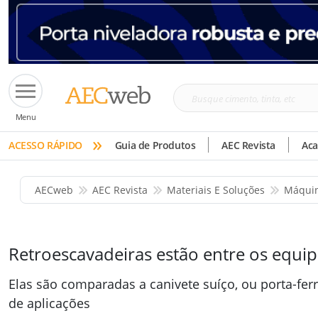
Busque
Menu
cimento,
»
tinta,
ACESSO RÁPIDO
Guia de Produtos
AEC Revista
Ac
etc
AECweb
AEC Revista
Materiais E Soluções
Máquin
Retroescavadeiras estão entre os equi
Elas são comparadas a canivete suíço, ou porta-fer
de aplicações