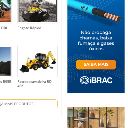
a DBL
Engate Rápido
as B95B
Retroescavadeira RD
406
EJA MAIS PRODUTOS