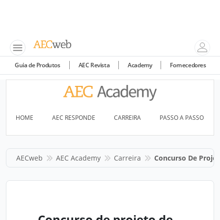
Guia de Produtos
AEC Revista
Academy
Fornecedores
HOME
AEC RESPONDE
CARREIRA
PASSO A PASSO
AECweb
AEC Academy
Carreira
Concurso De Projeto
Concurso de projeto de