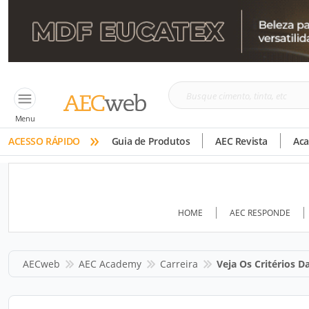
Busque
cimento,
Menu
»
tinta,
ACESSO RÁPIDO
Guia de Produtos
AEC Revista
Ac
etc
HOME
AEC RESPONDE
AECweb
AEC Academy
Carreira
Veja Os Critérios D