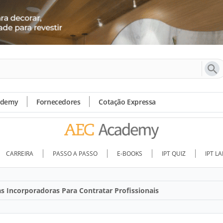
ademy
Fornecedores
Cotação Expressa
CARREIRA
PASSO A PASSO
E-BOOKS
IPT QUIZ
IPT L
as Incorporadoras Para Contratar Profissionais