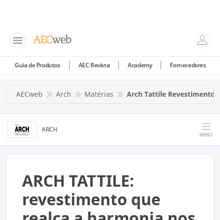
Guia de Produtos
AEC Revista
Academy
Fornecedores
AECweb
Arch
Matérias
Arch Tattile Revestimento 
ARCH
MENU
ARCH TATTILE:
revestimento que
realça a harmonia nos