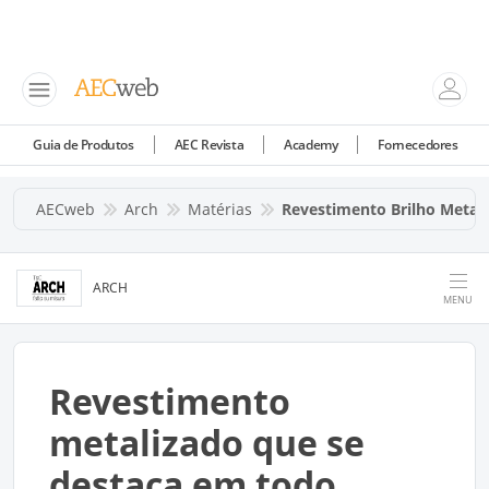
Guia de Produtos
AEC Revista
Academy
Fornecedores
AECweb
Arch
Matérias
Revestimento Brilho Metal
ARCH
MENU
Revestimento
metalizado que se
destaca em todo