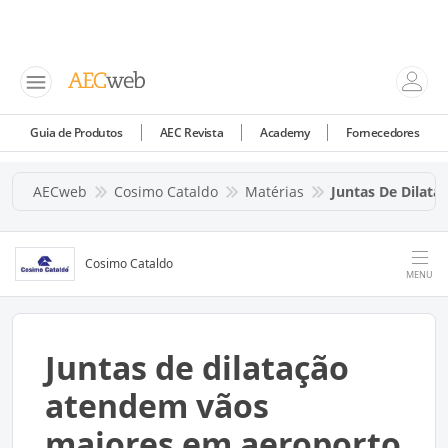
Guia de Produtos
AEC Revista
Academy
Fornecedores
AECweb
Cosimo Cataldo
Matérias
Juntas De Dilat
Cosimo Cataldo
MENU
Juntas de dilatação
atendem vãos
maiores em aeroporto