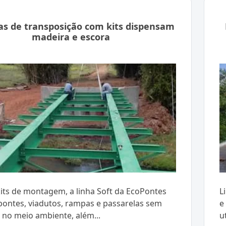
as de transposição com kits dispensam
madeira e escora
its de montagem, a linha Soft da EcoPontes
L
 pontes, viadutos, rampas e passarelas sem
e
r no meio ambiente, além...
u