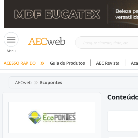
Busque
Menu
cimento,
»
tinta,
ACESSO RÁPIDO
Guia de Produtos
AEC Revista
Ac
etc
AECweb
Ecopontes
Conteúdo