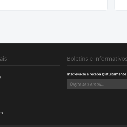
ais
Boletins e Informativo
Inscreva-se e receba gratuitamente
k
am