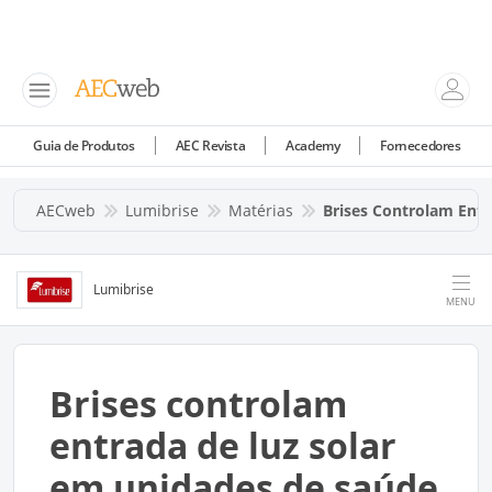
Guia de Produtos
AEC Revista
Academy
Fornecedores
AECweb
Lumibrise
Matérias
Brises Controlam Ent
Lumibrise
MENU
Brises controlam
entrada de luz solar
em unidades de saúde