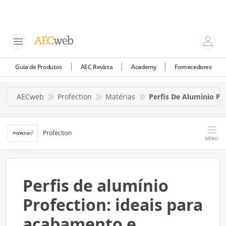
Guia de Produtos
AEC Revista
Academy
Fornecedores
AECweb
Profection
Matérias
Perfis De Aluminio Pr
Profection
MENU
Perfis de alumínio
Profection: ideais para
acabamento e