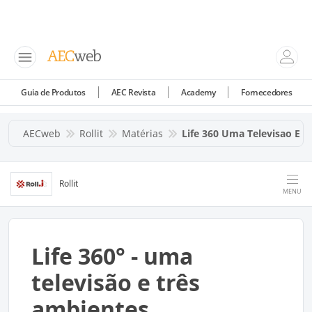
Guia de Produtos
AEC Revista
Academy
Fornecedores
AECweb
Rollit
Matérias
Life 360 Uma Televisao E 
Rollit
MENU
Life 360° - uma
televisão e três
ambientes