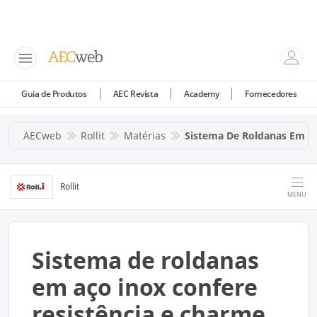
Guia de Produtos
AEC Revista
Academy
Fornecedores
AECweb
Rollit
Matérias
Sistema De Roldanas Em Ac
Rollit
MENU
Sistema de roldanas
em aço inox confere
resistência e charme