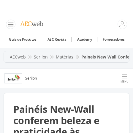
Guia de Produtos
AEC Revista
Academy
Fornecedores
AECweb
Serilon
Matérias
Paineis New Wall Confer
Serilon
MENU
Painéis New-Wall
conferem beleza e
praticidade às