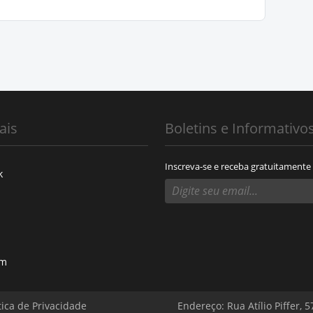
ais
Boletins e Informativo
Inscreva-se e receba gratuitamente
k
am
tica de Privacidade
Endereço: Rua Atílio Piffer, 