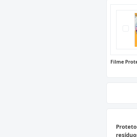
Filme Prot
Proteto
resíduo