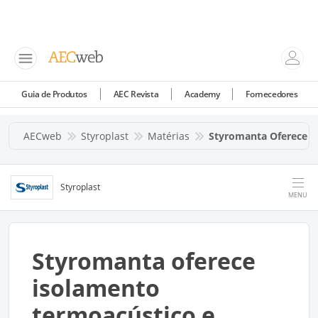
Guia de Produtos
AEC Revista
Academy
Fornecedores
AECweb
Styroplast
Matérias
Styromanta Oferece I
Styroplast
MENU
Styromanta oferece
isolamento
termoacústico e