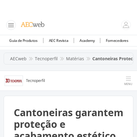
Guia de Produtos
AEC Revista
Academy
Fornecedores
AECweb
Tecnoperfil
Matérias
Cantoneiras Protec
Tecnoperfil
MENU
Cantoneiras garantem
proteção e
acabamento estético