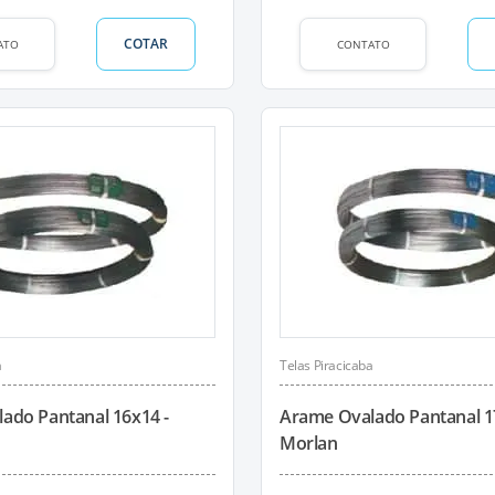
COTAR
ATO
CONTATO
a
Telas Piracicaba
ado Pantanal 16x14 -
Arame Ovalado Pantanal 1
Morlan