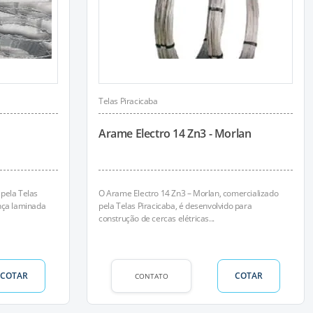
Telas Piracicaba
Arame Electro 14 Zn3 - Morlan
pela Telas
O Arame Electro 14 Zn3 – Morlan, comercializado
nça laminada
pela Telas Piracicaba, é desenvolvido para
construção de cercas elétricas...
COTAR
COTAR
CONTATO