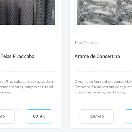
a
Telas Piracicaba
Telas Piracicaba
Arame de Concertina
as Piracicaba pode ser utilizado em
O Arame de Concertina desenvolvido 
, como chácaras, campos de futebol,
Piracicaba é uma barreira de segura
rtivas,...
utilizada em muros, alambrados,...
COTAR
ATO
CONTATO