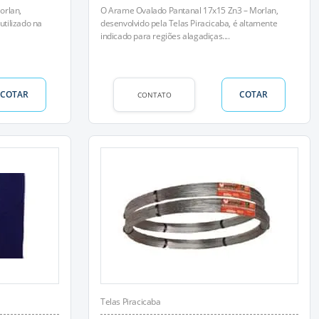
orlan,
O Arame Ovalado Pantanal 17x15 Zn3 – Morlan,
utilizado na
desenvolvido pela Telas Piracicaba, é altamente
indicado para regiões alagadiças....
COTAR
COTAR
CONTATO
Telas Piracicaba