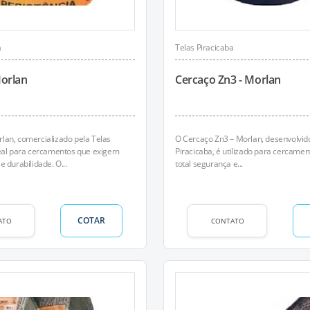
a
Telas Piracicaba
Morlan
Cercaço Zn3 - Morlan
lan, comercializado pela Telas
O Cercaço Zn3 – Morlan, desenvolvido
deal para cercamentos que exigem
Piracicaba, é utilizado para cercame
e durabilidade. O...
total segurança e...
COTAR
ATO
CONTATO