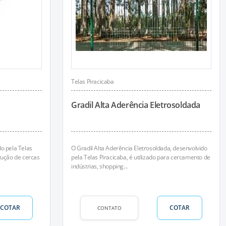
Telas Piracicaba
Gradil Alta Aderência Eletrosoldada
o pela Telas
O Gradil Alta Aderência Eletrosoldada, desenvolvido
rução de cercas
pela Telas Piracicaba, é utilizado para cercamento de
indústrias, shopping...
COTAR
COTAR
CONTATO