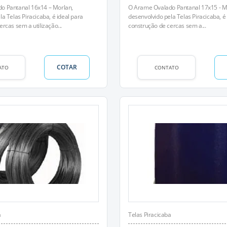
o Pantanal 16x14 – Morlan,
O Arame Ovalado Pantanal 17x15 - M
a Telas Piracicaba, é ideal para
desenvolvido pela Telas Piracicaba, é 
rcas sem a utilização...
construção de cercas sem a...
COTAR
ATO
CONTATO
a
Telas Piracicaba