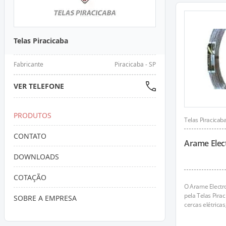
Instalações comerciais
Impermeabilização
Concreto leve
Fundidos e forjados
Ar condicionado
Telas Piracicaba
Empreiteiros - estrutura
Metais não ferrosos
Equipamentos de lazer
Fabricante
Piracicaba - SP
Protendidos
Tarugos e lingotes
Paisagismo e Jardins
VER TELEFONE
Montagem de Estruturas Metálicas
Exteriores
PRODUTOS
Telas Piracicab
Banheiros e vestiários
CONTATO
Arame Elect
DOWNLOADS
COTAÇÃO
O Arame Electro
pela Telas Pira
SOBRE A EMPRESA
cercas elétricas,