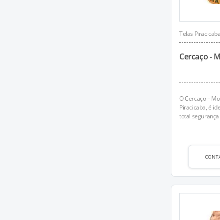
Telas Piracicab
Cercaço - 
O Cercaço – Mor
Piracicaba, é i
total segurança 
CONT