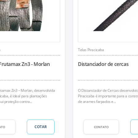
a
Telas Piracicaba
Frutamax Zn3 - Morlan
Distanciador de cercas
utamax Zn3 – Morlan, desenvolvida
O Distanciador de Cercas desenvolvid
icaba, é ideal para plantações
Piracicaba é importante para a const
ui proteção contra...
de arames farpados e...
COTAR
ATO
CONTATO