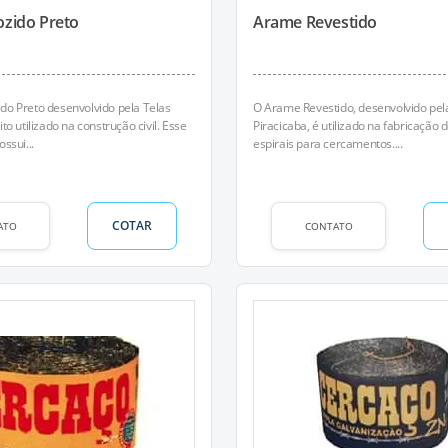
zido Preto
Arame Revestido
o Preto desenvolvido pela Telas
O Arame Revestido, desenvolvido pel
to utilizado na construção civil. Esse
Piracicaba, é utilizado na fabricação
ssui...
espirais para cercamentos....
COTAR
ATO
CONTATO