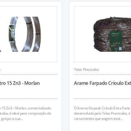
a
Telas Piracicaba
ro 15 Zn3 - Morlan
Arame Farpado Crioulo Extra
 15 Zn3 – Morlan, comercializado
O Arame Farpado Crioulo Extra Forte 
cicaba, é ideal para composição de
desenvolvido pela Telas Piracicaba, é
 graças a sua...
cercamentos que exigem total...