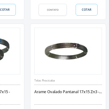
COTAR
COTAR
CONTATO
Telas Piracicaba
7x15 -
Arame Ovalado Pantanal 17x15 Zn3 -...