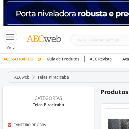
Busque
Menu
cimento,
»
tinta,
ACESSO RÁPIDO
Guia de Produtos
AEC Revista
Ac
etc
AECweb
Telas Piracicaba
Produtos
CATEGORIAS
Telas Piracicaba
CANTEIRO DE OBRA