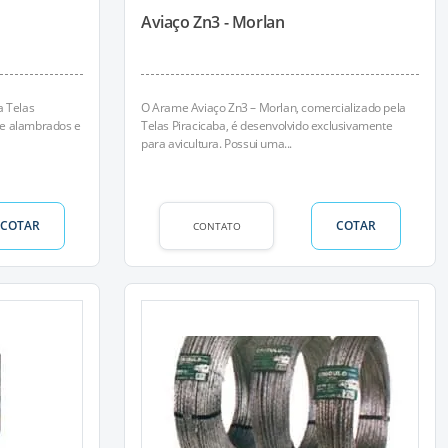
Aviaço Zn3 - Morlan
a Telas
O Arame Aviaço Zn3 – Morlan, comercializado pela
 de alambrados e
Telas Piracicaba, é desenvolvido exclusivamente
para avicultura. Possui uma...
COTAR
COTAR
CONTATO