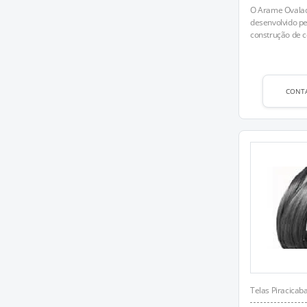
O Arame Ovalad
desenvolvido pel
construção de ce
CONT
Telas Piracicab