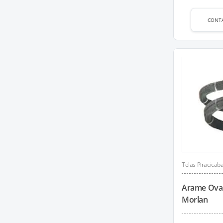
CONT
Telas Piracicab
Arame Oval
Morlan