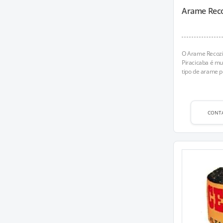
Arame Reco
O Arame Recozid
Piracicaba é mui
tipo de arame po
CONT