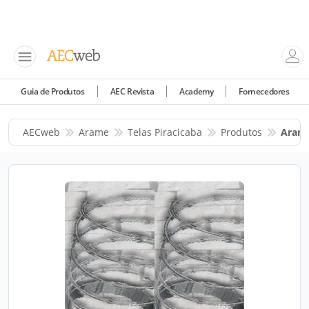
Guia de Produtos
AEC Revista
Academy
Fornecedores
AECweb
Arame
Telas Piracicaba
Produtos
Arame