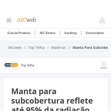
Guia de Produtos
AEC Revista
Academy
Fornecedores
AECweb
Top Telha
Matérias
Manta Para Subcobertu
Top Telha
MENU
Manta para
subcobertura reflete
até 95% da radiação