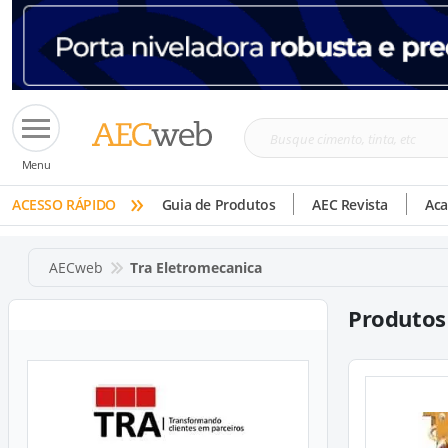
Busque
Menu
cimento,
»
tinta,
ACESSO RÁPIDO
Guia de Produtos
AEC Revista
Ac
etc
AECweb
Tra Eletromecanica
Produtos