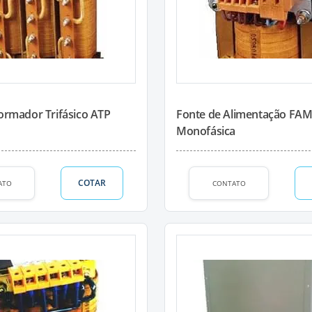
ormador Trifásico ATP
Fonte de Alimentação FA
Monofásica
COTAR
ATO
CONTATO