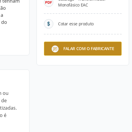
ue tenham
Monofásico EAC
São
 a
e do
Cotar esse produto
FALAR COM O FABRICANTE
m ou
 de
tizadas.
o é