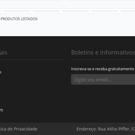
PRODUTOS LISTADOS
ais
Boletins e Informativo
Inscreva-se e receba gratuitamente
k
am
tica de Privacidade
Endereço: Rua Atílio Piffer, 