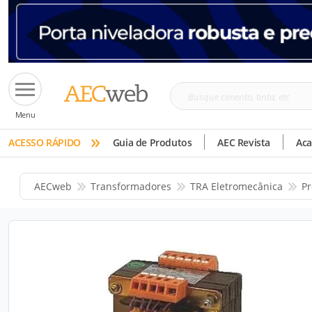
Busque
Menu
cimento,
»
tinta,
ACESSO RÁPIDO
Guia de Produtos
AEC Revista
Ac
etc
AECweb
Transformadores
TRA Eletromecânica
Pr