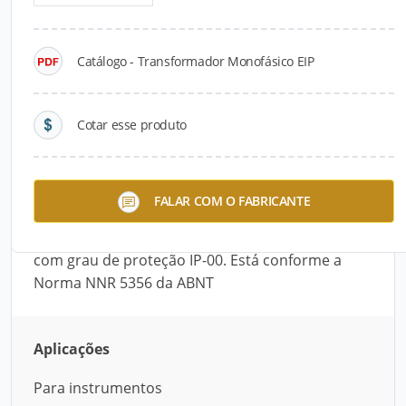
Detalhes do produto
Catálogo - Transformador Monofásico EIP
Descrição do Produto
O Transformador Monofásico EIP, desenvolvido
Cotar esse produto
pela TRA Eletromecânica, é composto por
material isolante classe B (130°C) e ferragens
bicromatizadas. Atura até 80°C. Trabalha com
FALAR COM O FABRICANTE
tensão de até 600 V, classe de tensão de 0,6 kV e
frequência de 60 Hz. Sua instalação é abrigada
com grau de proteção IP-00. Está conforme a
Norma NNR 5356 da ABNT
Aplicações
Para instrumentos