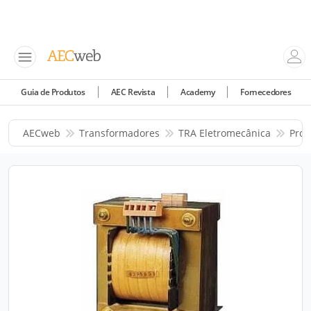
Guia de Produtos
AEC Revista
Academy
Fornecedores
AECweb
Transformadores
TRA Eletromecânica
Prod