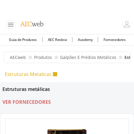
Guia de Produtos
AEC Revista
Academy
Fornecedores
AECweb
Produtos
Galpões E Prédios Metálicos
Estr
Estruturas Metalicas
Estruturas metálicas
VER FORNECEDORES