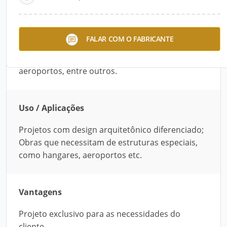
Descrição do Produto
A Medabil fornece soluções para a fabricação e a
FALAR COM O FABRICANTE
montagem de projetos que necessitam
estruturas especiais, como hangares,
aeroportos, entre outros.
Uso / Aplicações
Projetos com design arquitetônico diferenciado;
Obras que necessitam de estruturas especiais,
como hangares, aeroportos etc.
Vantagens
Projeto exclusivo para as necessidades do
cliente.