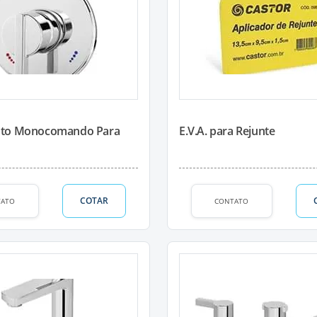
to Monocomando Para
E.V.A. para Rejunte
COTAR
TATO
CONTATO