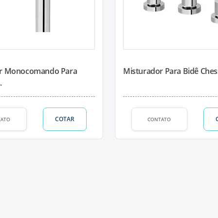
or Monocomando Para
Misturador Para Bidê Ches
.
COTAR
TATO
CONTATO