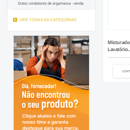
Dutos condutores de argamassa - venda
VER TODAS AS CATEGORIAS
Misturad
Lavatório..
CON