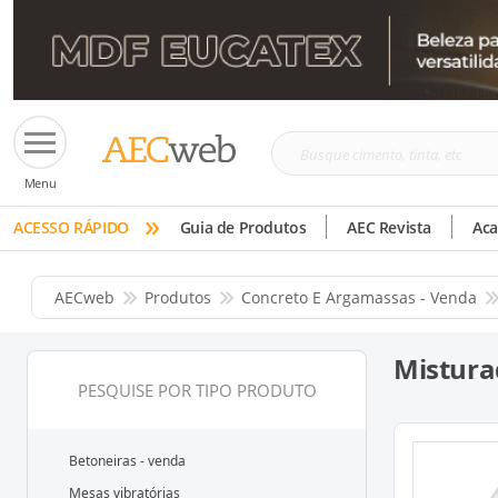
Busque
Menu
cimento,
»
tinta,
ACESSO RÁPIDO
Guia de Produtos
AEC Revista
Ac
etc
AECweb
Produtos
Concreto E Argamassas - Venda
Mistura
PESQUISE POR TIPO PRODUTO
Betoneiras - venda
Mesas vibratórias