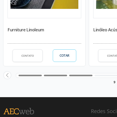
Furniture Linoleum
Linóleo Acús
COTAR
CONTATO
CONTA
9
Redes Soci