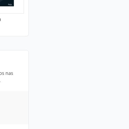
g
dos nas
.