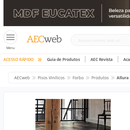
Busque
Menu
cimento,
»
tinta,
ACESSO RÁPIDO
Guia de Produtos
AEC Revista
Ac
etc
AECweb
Pisos Vinílicos
Forbo
Produtos
Allur