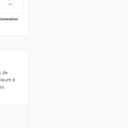
Generation
s de
oleum é
es.