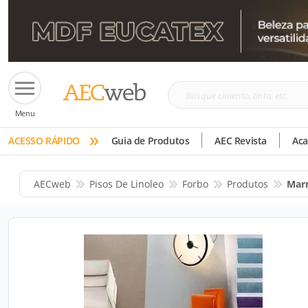
Busque
Menu
cimento,
»
tinta,
ACESSO RÁPIDO
Guia de Produtos
AEC Revista
Ac
etc
AECweb
Pisos De Linoleo
Forbo
Produtos
Mar