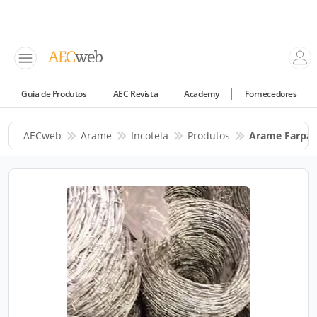
Guia de Produtos
AEC Revista
Academy
Fornecedores
AECweb
Arame
Incotela
Produtos
Arame Farpado