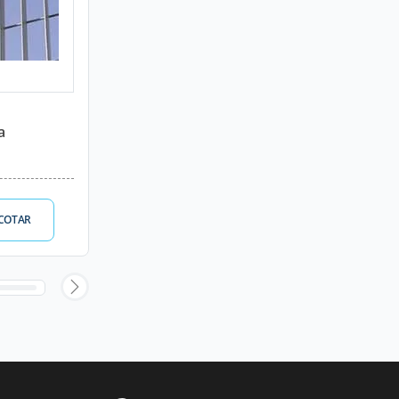
a
COTAR