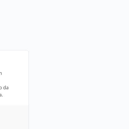
m
o da
a.