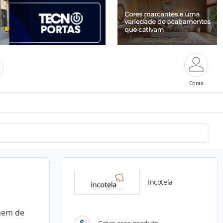
Conta
Incotela
agem de