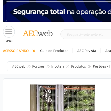
Busque
Menu
cimento,
»
tinta,
ACESSO RÁPIDO
Guia de Produtos
AEC Revista
Ac
etc
AECweb
Portões
Incotela
Produtos
Portões - 