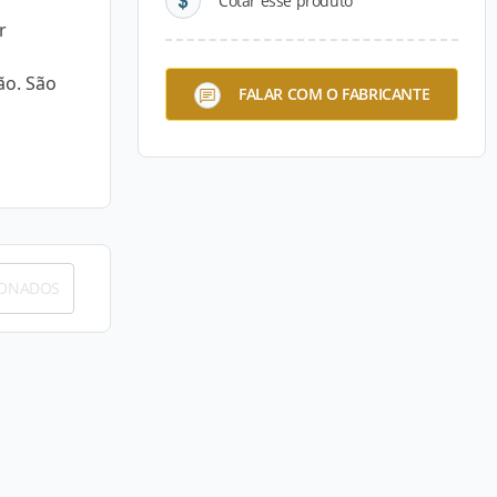
Cotar esse produto
r
ão. São
FALAR COM O FABRICANTE
IONADOS