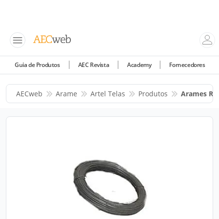
Guia de Produtos
AEC Revista
Academy
Fornecedores
AECweb
Arame
Artel Telas
Produtos
Arames Reco