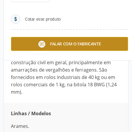
Detalhes do produto
Cotar esse produto
Descrição do Produto
Os Arames Recozidos da Telas Artel possuem
FALAR COM O FABRICANTE
baixo teor de carbono, o que os torna maleáveis
e práticos. São largamente utilizados na
construção civil em geral, principalmente em
amarrações de vergalhões e ferragens. São
fornecidos em rolos industriais de 40 kg ou em
rolos comerciais de 1 kg, na bitola 18 BWG (1,24
mm).
Linhas / Modelos
Arames.