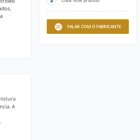
Cotar esse produto
etróleo
ados,
ma
FALAR COM O FABRICANTE
mistura
ncia. A
m