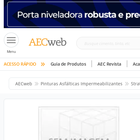
Busque
Menu
cimento,
»
tinta,
ACESSO RÁPIDO
Guia de Produtos
AEC Revista
Ac
etc
AECweb
Pinturas Asfálticas Impermeabilizantes
Stra