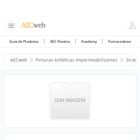
Guia de Produtos
AEC Revista
Academy
Fornecedores
AECweb
Pinturas Asfálticas Impermeabilizantes
Stratu