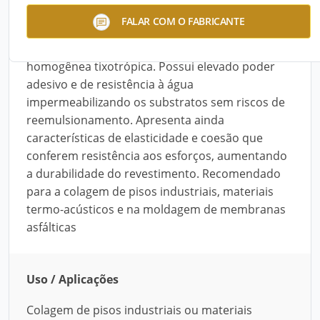
Betumix BL-620 é uma emulsão betuminosa com
FALAR COM O FABRICANTE
cargas minerais e aditivada com polímeros
elastoméricos, formando uma massa
homogênea tixotrópica. Possui elevado poder
adesivo e de resistência à água
impermeabilizando os substratos sem riscos de
reemulsionamento. Apresenta ainda
características de elasticidade e coesão que
conferem resistência aos esforços, aumentando
a durabilidade do revestimento. Recomendado
para a colagem de pisos industriais, materiais
termo-acústicos e na moldagem de membranas
asfálticas
Uso / Aplicações
Colagem de pisos industriais ou materiais