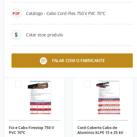
Catálogo - Cabo Cord-Flex 750 V PVC 70°C
Cotar esse produto
Cabo Heprocord Flex 1 kV
Cord-Fio e Cabo de Cobre
FALAR COM O FABRICANTE
HEPR/PVC 90°C
Nu
Fio e Cabo Firestop 750 V
Cord-Coberto Cabo de
PVC 70°C
Alumínio XLPE 15 e 25 kV