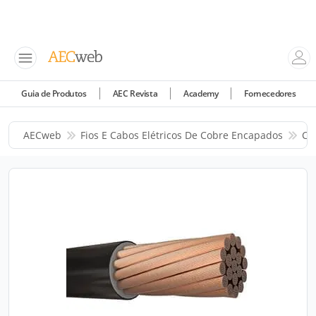
Guia de Produtos
AEC Revista
Academy
Fornecedores
AECweb
Fios E Cabos Elétricos De Cobre Encapados
Co