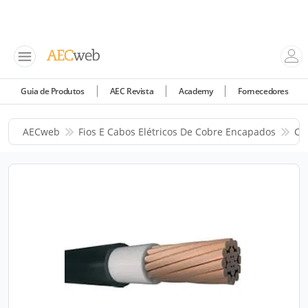
Guia de Produtos
AEC Revista
Academy
Fornecedores
AECweb
Fios E Cabos Elétricos De Cobre Encapados
Co