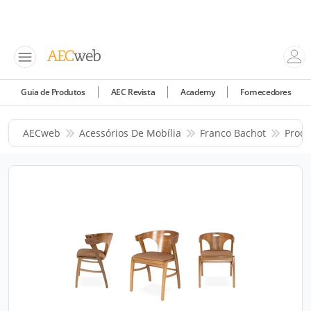
Guia de Produtos
AEC Revista
Academy
Fornecedores
AECweb
Acessórios De Mobília
Franco Bachot
Produ