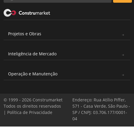
Projetos e Obras
Inteligência de Mercado
Operação e Manutenção
© 1999 - 2026 Construmarket
Endereço: Rua Atílio Piffer,
Todos os direitos reservados
571 - Casa Verde, São Paulo -
|
Política de Privacidade
SP / CNPJ: 03.706.177/0001-
04