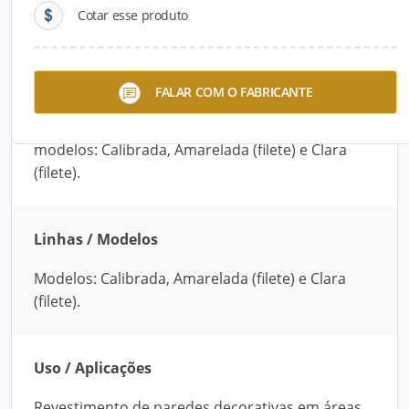
Cotar esse produto
Descrição do Produto
A pedra Canjiquinha é muito utilizada no
FALAR COM O FABRICANTE
revestimento de paredes decorativas em áreas
internas ou externas. Está disponível em três
modelos: Calibrada, Amarelada (filete) e Clara
(filete).
Linhas / Modelos
Modelos: Calibrada, Amarelada (filete) e Clara
(filete).
Uso / Aplicações
Revestimento de paredes decorativas em áreas