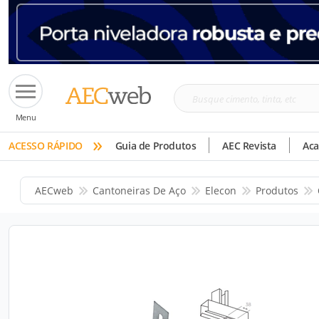
Busque
Menu
cimento,
»
tinta,
ACESSO RÁPIDO
Guia de Produtos
AEC Revista
Ac
etc
AECweb
Cantoneiras De Aço
Elecon
Produtos