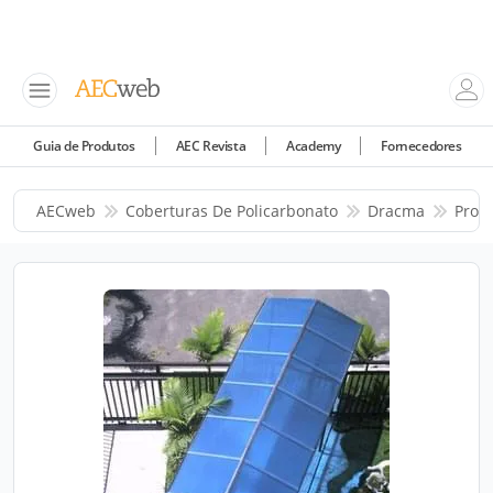
Guia de Produtos
AEC Revista
Academy
Fornecedores
AECweb
Coberturas De Policarbonato
Dracma
Prod