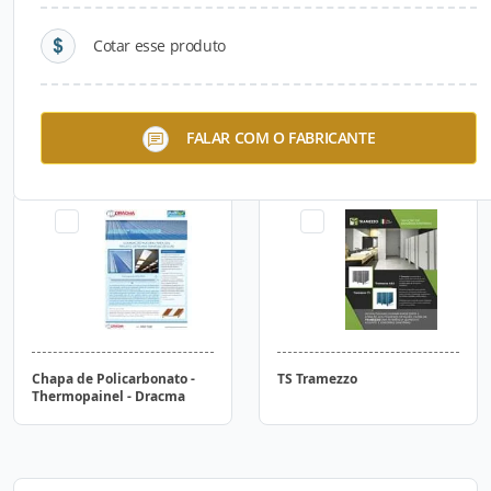
Cotar esse produto
Porta de Impacto Vai e Vem
Porta de Impacto Vai e Vem
FALAR COM O FABRICANTE
DRMDF - Dracma
DRPVC Flexdoor - Dracma
Chapa de Policarbonato -
TS Tramezzo
Thermopainel - Dracma