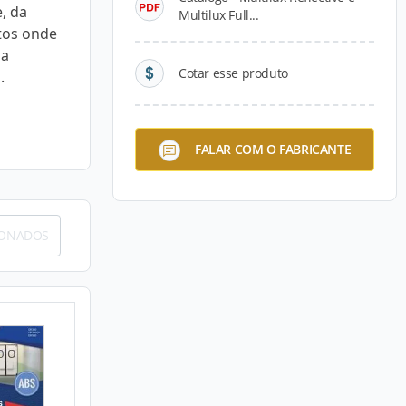
e, da
Multilux Full...
tos onde
 a
Cotar esse produto
.
FALAR COM O FABRICANTE
IONADOS