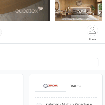
Conta
Dracma
Catálogo - Multilux Reflective e