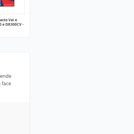
acto Vai e
0 e DR300CV -
etende
 face