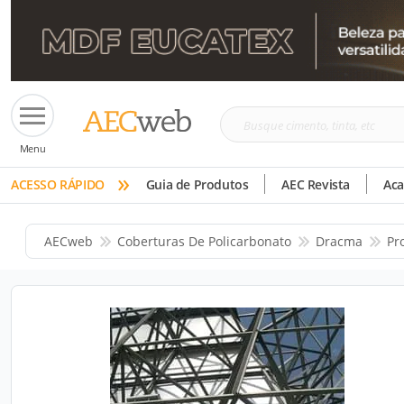
Busque
Menu
cimento,
»
tinta,
ACESSO RÁPIDO
Guia de Produtos
AEC Revista
Ac
etc
AECweb
Coberturas De Policarbonato
Dracma
Pr