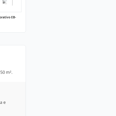
orativo EB-
150 m².
a e