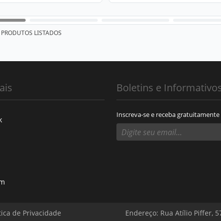
PRODUTOS LISTADOS
ais
Boletins e Informativo
Inscreva-se e receba gratuitamente
k
am
tica de Privacidade
Endereço: Rua Atílio Piffer, 