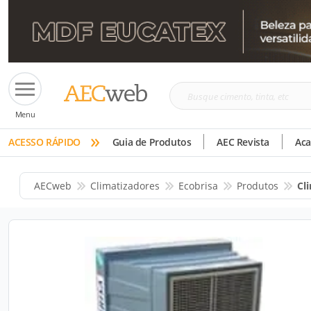
Busque
Menu
cimento,
»
tinta,
ACESSO RÁPIDO
Guia de Produtos
AEC Revista
Ac
etc
AECweb
Climatizadores
Ecobrisa
Produtos
Cl