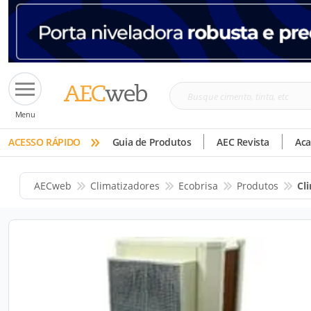
Busque
Menu
cimento,
»
tinta,
ACESSO RÁPIDO
Guia de Produtos
AEC Revista
Ac
etc
AECweb
Climatizadores
Ecobrisa
Produtos
Cl