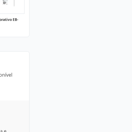
orativo EB-
onível
a e