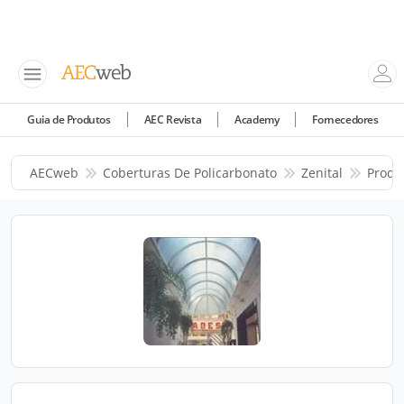
Guia de Produtos
AEC Revista
Academy
Fornecedores
AECweb
Coberturas De Policarbonato
Zenital
Produ