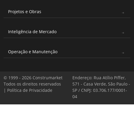
Projetos e Obras
Inteligência de Mercado
Operação e Manutenção
© 1999 - 2026 Construmarket
Endereço: Rua Atílio Piffer,
Todos os direitos reservados
571 - Casa Verde, São Paulo -
|
Política de Privacidade
SP / CNPJ: 03.706.177/0001-
04