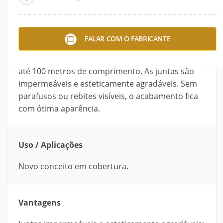
cobertura. São painéis metálicos estendidos no
próprio local, instalados por um equipamento
que é içado na cota da estrutura do telhado e
FALAR COM O FABRICANTE
"desenrola" uma bobina metálica em telhas
contínuas, sem emendas, que podem chegar a
até 100 metros de comprimento. As juntas são
impermeáveis e esteticamente agradáveis. Sem
parafusos ou rebites visíveis, o acabamento fica
com ótima aparência.
Uso / Aplicações
Novo conceito em cobertura.
Vantagens