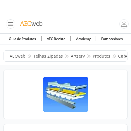
Guia de Produtos
AEC Revista
Academy
Fornecedores
AECweb
Telhas Zipadas
Artserv
Produtos
Cobert