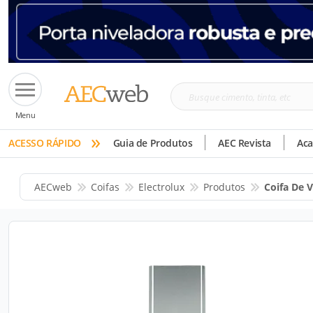
Busque
Menu
cimento,
»
tinta,
ACESSO RÁPIDO
Guia de Produtos
AEC Revista
Ac
etc
AECweb
Coifas
Electrolux
Produtos
Coifa De V