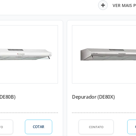
VER MAIS 
(DE80B)
Depurador (DE80X)
COTAR
TO
CONTATO