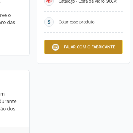
,
Catálogo - Coifa de Vidro (90CV)
rve o
aro das
Cotar esse produto
FALAR COM O FABRICANTE
 um
 durante
ção dos